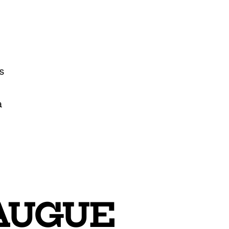
s
a
AUGUE