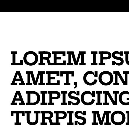
LOREM IPS
AMET, CO
ADIPISCING
TURPIS MO