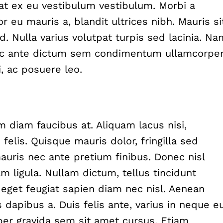
at ex eu vestibulum vestibulum. Morbi a
 eu mauris a, blandit ultrices nibh. Mauris si
. Nulla varius volutpat turpis sed lacinia. Na
 nec ante dictum sem condimentum ullamcorpe
si, ac posuere leo.
m diam faucibus at. Aliquam lacus nisi,
felis. Quisque mauris dolor, fringilla sed
mauris nec ante pretium finibus. Donec nisl
am ligula. Nullam dictum, tellus tincidunt
s, eget feugiat sapien diam nec nisl. Aenean
 dapibus a. Duis felis ante, varius in neque eu
er gravida sem sit amet cursus. Etiam