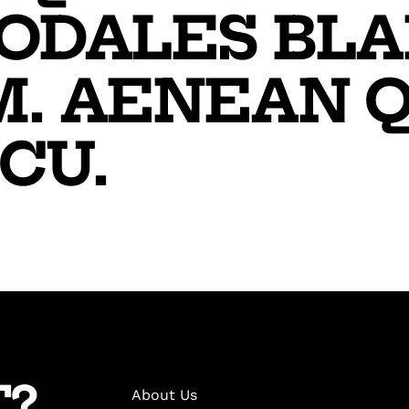
SODALES BL
M. AENEAN Q
CU.
T?
About Us