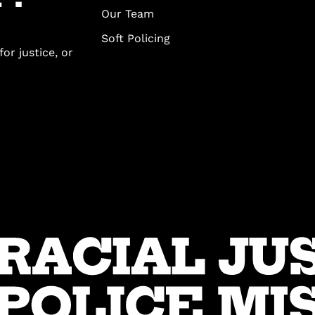
Our Team
Soft Policing
or justice, or