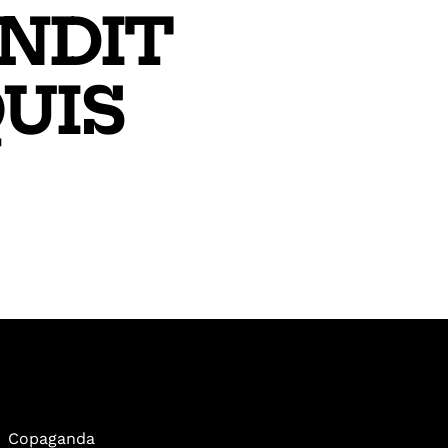
ANDIT
UIS
Copaganda