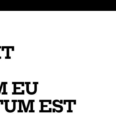
IT
M EU
TUM EST