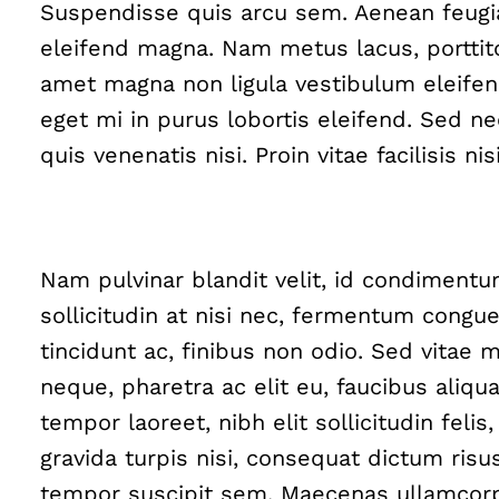
Suspendisse quis arcu sem. Aenean feugi
eleifend magna. Nam metus lacus, porttitor
amet magna non ligula vestibulum eleifend
eget mi in purus lobortis eleifend. Sed
quis venenatis nisi. Proin vitae facilisis ni
Nam pulvinar blandit velit, id condimentu
sollicitudin at nisi nec, fermentum congue 
tincidunt ac, finibus non odio. Sed vitae 
neque, pharetra ac elit eu, faucibus aliqu
tempor laoreet, nibh elit sollicitudin feli
gravida turpis nisi, consequat dictum risus
tempor suscipit sem. Maecenas ullamcorp