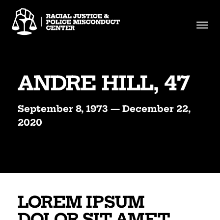
Skip
to
content
ANDRE HILL, 47
September 8, 1973 — December 22,
2020
LOREM IPSUM
DOLOR SIT AMET,